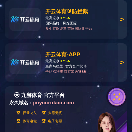
官网
|
江南在线
|
MK官网
|