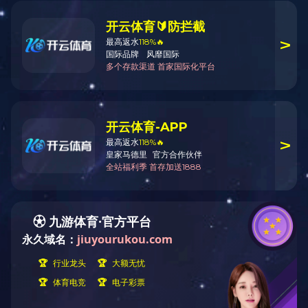
官网
|
江南在线
|
MK官网
|