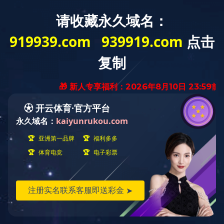
:(
无法加载模块:DZDqchy
错误位置
FILE:
C:\wwwroot\www.makelivemusic.com\ThinkPHP\Common\fun
LINE: 112
3.1.3
ThinkPHP
{ Fast & Simple OOP PHP Framework
} -- [ WE CAN DO IT JUST THINK ]
MK平台
|
雷速网页版
|
开云电子_开云电子(中国)
|
MILAN体育
·(中国)官方网站
|
米兰官方端网站登录入口
|
k8体育
|
澳洲5在线