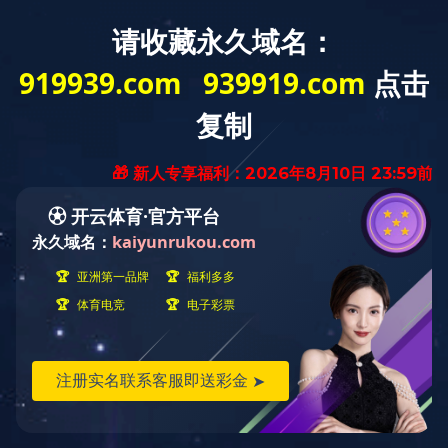
:(
无法加载模块:DZDqchy
错误位置
FILE:
C:\wwwroot\www.makelivemusic.com\ThinkPHP\Common\fun
LINE: 112
3.1.3
ThinkPHP
{ Fast & Simple OOP PHP Framework
} -- [ WE CAN DO IT JUST THINK ]
MK平台
|
雷速网页版
|
开云电子_开云电子(中国)
|
MILAN体育
·(中国)官方网站
|
米兰官方端网站登录入口
|
k8体育
|
澳洲5在线