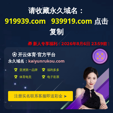
:(
无法加载模块:DZDqchy
错误位置
FILE:
C:\wwwroot\www.makelivemusic.com\ThinkPHP\Common\fun
LINE: 112
3.1.3
ThinkPHP
{ Fast & Simple OOP PHP Framework
} -- [ WE CAN DO IT JUST THINK ]
MK平台
|
雷速网页版
|
开云电子_开云电子(中国)
|
MILAN体育
·(中国)官方网站
|
米兰官方端网站登录入口
|
k8体育
|
澳洲5在线